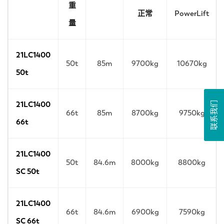
重
正常
PowerLift
量
21LC1400
50t
85m
9700kg
10670kg
50t
联系我们
21LC1400
66t
85m
8700kg
9750kg
66t
21LC1400
50t
84.6m
8000kg
8800kg
SC 50t
21LC1400
66t
84.6m
6900kg
7590kg
SC 66t