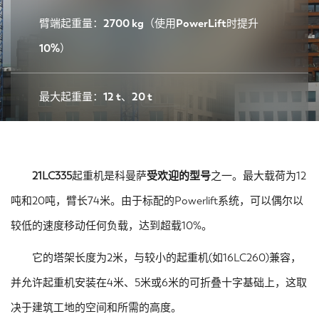
臂端起重量：2700 kg（使用PowerLift时提升
10%）
最大起重量：12 t、20 t
21LC335
起重机是科曼萨
受欢迎的型号
之一。最大载荷为12
吨和20吨，臂长74米。由于标配的Powerlift系统，可以偶尔以
较低的速度移动任何负载，达到超载10%。
它的塔架长度为2米，与较小的起重机(如16LC260)兼容，
并允许起重机安装在4米、5米或6米的可折叠十字基础上，这取
决于建筑工地的空间和所需的高度。