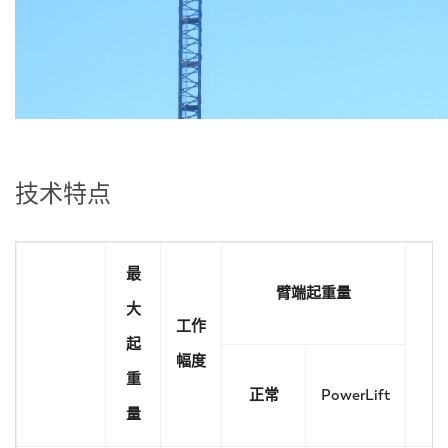
技术特点
最
臂端起重量
大
工作
起
技
幅度
重
正常
PowerLift
量