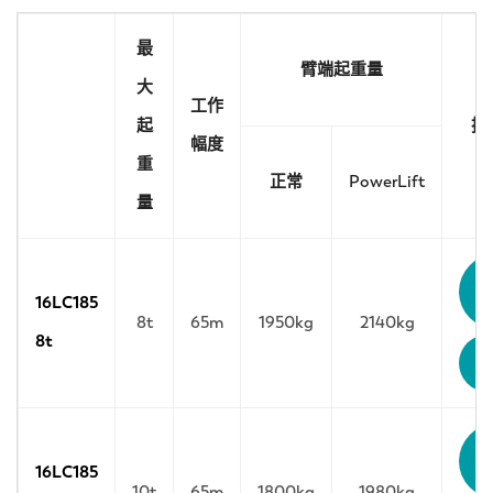
最
臂端起重量
大
工作
起
技
幅度
重
正常
PowerLift
量
16LC185
8t
65m
1950kg
2140kg
8t
16LC185
10t
65m
1800kg
1980kg