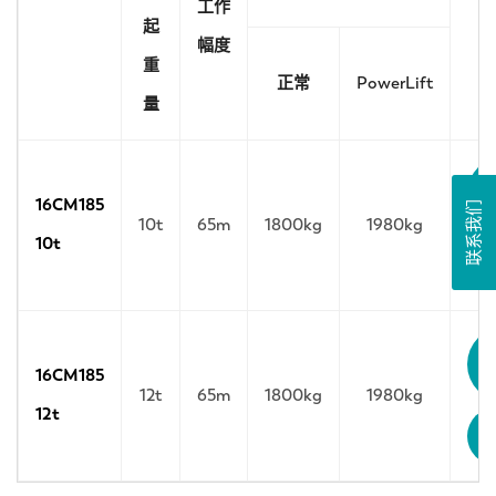
工作
起
技
幅度
重
正常
PowerLift
量
16CM185
联系我们
10t
65m
1800kg
1980kg
10t
16CM185
12t
65m
1800kg
1980kg
12t