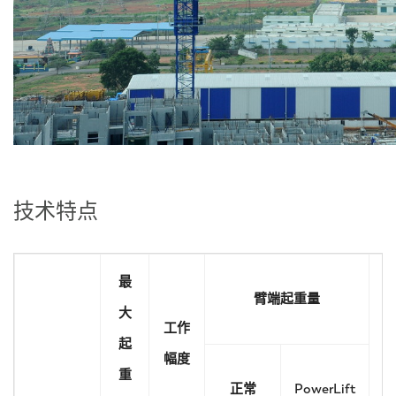
技术特点
最
臂端起重量
大
工作
起
幅度
重
正常
PowerLift