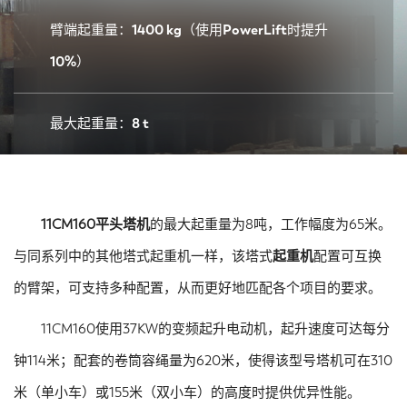
臂端起重量：1400 kg（使用PowerLift时提升
10%）
最大起重量：8 t
11CM160平头塔机
的最大起重量为8吨，工作幅度为65米。
与同系列中的其他塔式起重机一样，该塔式
起重机
配置可互换
的臂架，可支持多种配置，从而更好地匹配各个项目的要求。
11CM160使用37KW的变频起升电动机，起升速度可达每分
钟114米；配套的卷筒容绳量为620米，使得该型号塔机可在310
米（单小车）或155米（双小车）的高度时提供优异性能。