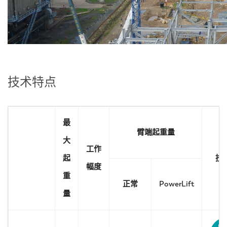
技术特点
最
臂端起重量
大
工作
起
技
幅度
重
正常
PowerLift
量