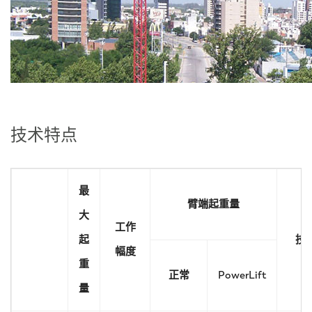
技术特点
最
臂端起重量
大
工作
起
技
幅度
重
正常
PowerLift
量