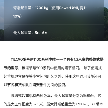
臂端起重量：1200 kg（使用PowerLift时提升
10%）
最大起重量：5t、6 t
11LC90型号
是
1100系列中唯一一个具有1.2米宽的整体式塔
节的型号
，该塔节与500系列中使用的塔节相同。 除了使塔式
起重机更容易在狭小空间内组装之外，使用这些通用节段还可
以节省
租赁
车队在塔架部件方面的投资。
该塔式
起重机
有两种版本，最大起重量分别为5t和6t。它
的最大工作幅度为52.5米，最大臂端起重量为1200kg。 6t版本