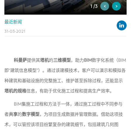
<
>
1 /3
最近新闻
31-03-2021
科曼萨
提供其
塔机
的
三维模型
，助力
BIM
数字化系统（BIM
即“建筑信息模型”）。通过该建模技术，客户可以演示和模拟各
种建筑和基础设施的完整施工、维护甚至拆除过程，还能显示
塔机的规格
信息，有助于优化施工过程和提高生产效率。
BIM集施工过程和方法于一体，通过施工过程中不同参与
者
共享
的
数字模型
，为项目生成数据并管理数据。借助这项技
术，可以管控该项目纷繁复杂的建筑细节，包括建筑几何图