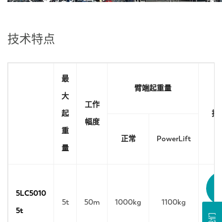
技术特点
最
臂端起重量
大
工作
起
技
幅度
重
正常
PowerLift
量
5LC5010
5t
50m
1000kg
1100kg
5t