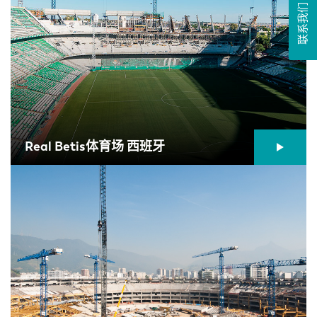
联系我们
Real Betis体育场 西班牙