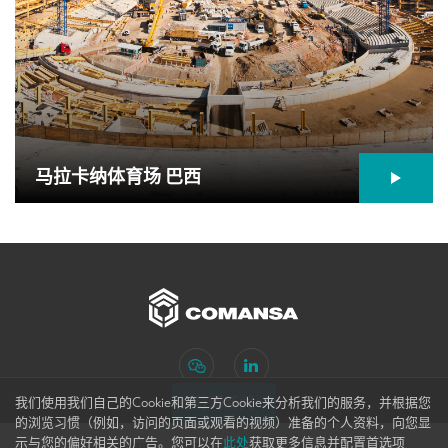
马拉卡纳体育场 巴西
订阅新闻
我们使用我们自己的Cookie和第三方Cookie来分析我们的服务，并根据您
的浏览习惯（例如，访问的页面或观看的视频）准备的个人资料，向您显
网站地图
示与您的偏好相关的广告。您可以在
此处
获取更多信息并配置首选项